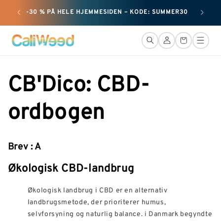
og gå
+ 25 G 
-30 % PÅ HELE HJEMMESIDEN – KODE: SUMMER30
videre til
indholdet
Forbindelse
Kurv
CB'Dico: CBD-
ordbogen
Brev : A
Økologisk CBD-landbrug
Økologisk landbrug i CBD er en alternativ
landbrugsmetode, der prioriterer humus,
selvforsyning og naturlig balance. i Danmark begyndte