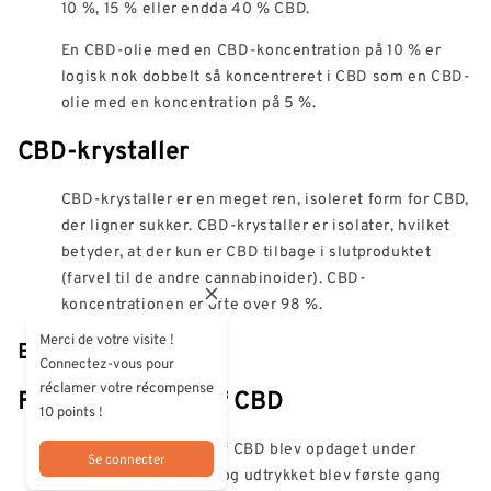
10 %, 15 % eller endda 40 % CBD.
En CBD-olie med en CBD-koncentration på 10 % er
logisk nok dobbelt så koncentreret i CBD som en CBD-
olie med en koncentration på 5 %.
CBD-krystaller
CBD-krystaller er en meget ren, isoleret form for CBD,
der ligner sukker. CBD-krystaller er isolater, hvilket
betyder, at der kun er CBD tilbage i slutproduktet
(farvel til de andre cannabinoider). CBD-
koncentrationen er ofte over 98 %.
Merci de votre visite !
Bogstav: E
Connectez-vous pour
réclamer votre récompense
Følgevirkningen af CBD
10 points !
Entourage-effekten af CBD blev opdaget under
Se connecter
forskning i cannabis, og udtrykket blev første gang