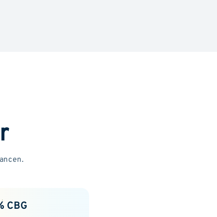
r
lancen.
% CBG