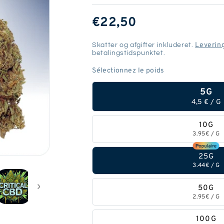
SædvanliG
€22,50
pris
Leverin
Skatter og afgifter inkluderet.
betalingstidspunktet.
5G
4,5 €
/
G
10G
3.95€
/
G
25G
3.44€
/
G
50G
2.95€
/
G
100G