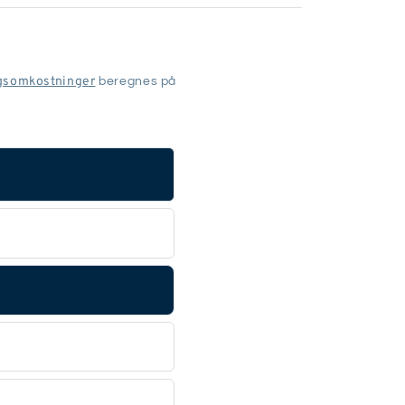
gsomkostninger
beregnes på