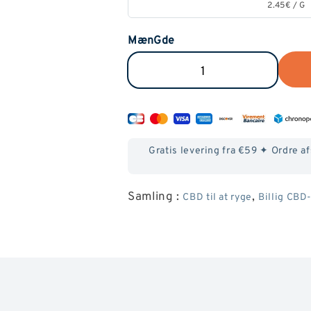
2.45€
/
G
MænGde
Reducer
ØG
mænGden
mænGde
af
af
Critical
Critical
Gratis levering fra €59 ✦ Ordre a
CBD
CBD
Samling :
,
CBD til at ryge
Billig CBD