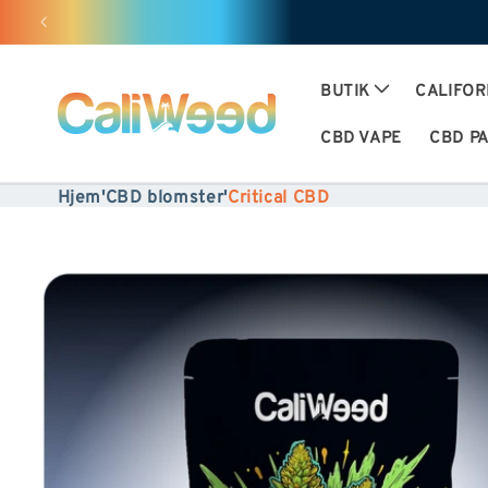
Ignorer
og gå
videre
BUTIK
CALIFOR
til
CBD VAPE
CBD P
indholdet
Hjem
'
CBD blomster
'
Critical CBD
Gå til
produktinformation