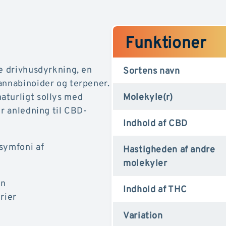
Funktioner
ge drivhusdyrkning, en
Sortens navn
annabinoider og terpener.
aturligt sollys med
Molekyle(r)
er anledning til CBD-
Indhold af CBD
symfoni af
Hastigheden af andre
molekyler
en
Indhold af THC
rier
Variation