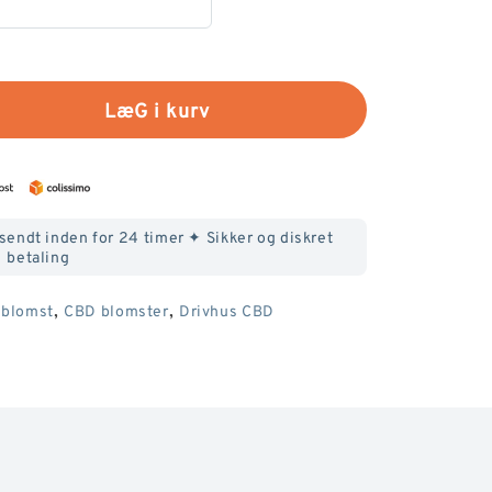
LæG i kurv
n
fsendt inden for 24 timer ✦ Sikker og diskret
betaling
,
,
-blomst
CBD blomster
Drivhus CBD