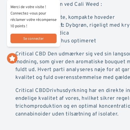
Særlige kendetegn ved Cali Weed :
Merci de votre visite !
Connectez-vous pour
Struktur:
Tætte, kompakte hoveder
réclamer votre récompense
Visuelt aspekt:
Dybgrøn, rigeligt med kry
10 points !
Dominans:
Indica
Se connecter
Kultur:
Grønt hus optimeret
Critical CBD Den udmærker sig ved sin langs
modning, som giver den aromatiske bouquet mu
fuldt ud. Hvert parti analyseres nøje for at ga
kvalitet og fuld overensstemmelse med gælde
Critical CBDDrivhusdyrkning har en direkte i
endelige kvalitet af vores, hvilket sikrer reg
trichomproduktion og en optimal koncentratio
cannabinoider uden tilsætning af isolater.