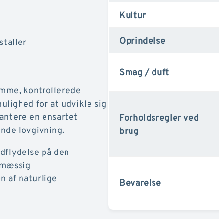
Kultur
Oprindelse
staller
Smag / duft
omme, kontrollerede
lighed for at udvikle sig
rantere en ensartet
Forholdsregler ved
nde lovgivning.
brug
ndflydelse på den
elmæssig
n af naturlige
Bevarelse