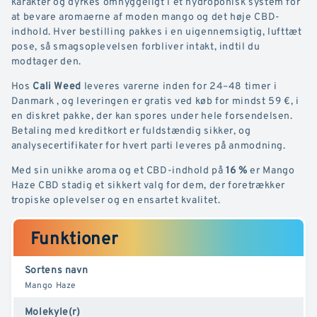
karakter og dyrkes omhyggeligt i et hydroponisk system for
at bevare aromaerne af moden mango og det høje CBD-
indhold. Hver bestilling pakkes i en uigennemsigtig, lufttæt
pose, så smagsoplevelsen forbliver intakt, indtil du
modtager den.
Hos
Cali Weed
leveres varerne inden for 24–48 timer i
Danmark , og leveringen er gratis ved køb for mindst 59 €, i
en diskret pakke, der kan spores under hele forsendelsen.
Betaling med kreditkort er fuldstændig sikker, og
analysecertifikater for hvert parti leveres på anmodning.
Med sin unikke aroma og et CBD-indhold på
16 %
er Mango
Haze CBD stadig et sikkert valg for dem, der foretrækker
tropiske oplevelser og en ensartet kvalitet.
Funktioner
Sortens navn
Mango Haze
Molekyle(r)