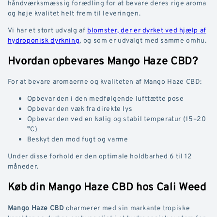
håndværksmæssig forædling for at bevare deres rige aroma
og høje kvalitet helt frem til leveringen.
Vi har et stort udvalg af
blomster, der er dyrket ved hjælp af
hydroponisk dyrkning
, og som er udvalgt med samme omhu.
Hvordan opbevares Mango Haze CBD?
For at bevare aromaerne og kvaliteten af Mango Haze CBD:
Opbevar den i den medfølgende lufttætte pose
Opbevar den væk fra direkte lys
Opbevar den ved en kølig og stabil temperatur (15–20
°C)
Beskyt den mod fugt og varme
Under disse forhold er den optimale holdbarhed 6 til 12
måneder.
Køb din Mango Haze CBD hos Cali Weed
Mango Haze CBD
charmerer med sin markante tropiske