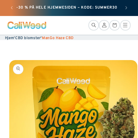
+ 50 
Ignorer
-30 % PÅ HELE HJEMMESIDEN – KODE: SUMMER30
og gå
videre
Forbindelse
Kurv
til
Hjem
'
CBD blomster
'
ManGo Haze CBD
indholdet
Gå til
produktinformation