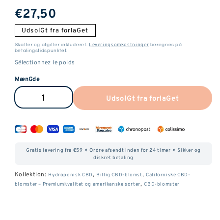
SædvanliG
€27,50
pris
UdsolGt fra forlaGet
Leveringsomkostninger
Skatter og afgifter inkluderet.
beregnes på
betalingstidspunktet.
MænGde
UdsolGt fra forlaGet
Reducer
ØG
mænGden
mænGden
af
af
ManGo
ManGo
Gratis levering fra €59 ✦ Ordre afsendt inden for 24 timer ✦ Sikker og
Haze
Haze
diskret betaling
CBD
CBD
Kollektion:
,
,
Hydroponisk CBD
Billig CBD-blomst
Californiske CBD-
,
blomster – Premiumkvalitet og amerikanske sorter
CBD-blomster