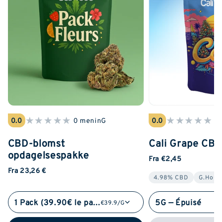
★
★
★
★
★
★
★
★
★
★
0.0
0 meninG
0.0
0
CBD-blomst
Cali Grape CB
opdagelsespakke
Fra €2,45
Fra 23,26 €
4.98% CBD
G.Hous
1 Pack (39.90€ le pack)
5G — Épuisé
€39.9/G