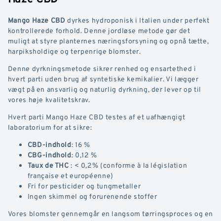
Mango Haze CBD
dyrkes hydroponisk i Italien under perfekt
kontrollerede forhold. Denne jordløse metode gør det
muligt at styre planternes næringsforsyning og opnå tætte,
harpiksholdige og terpenrige blomster.
Denne dyrkningsmetode sikrer renhed og ensartethed i
hvert parti uden brug af syntetiske kemikalier. Vi lægger
vægt på en ansvarlig og naturlig dyrkning, der lever op til
vores høje kvalitetskrav.
Hvert parti Mango Haze CBD testes af et uafhængigt
laboratorium for at sikre:
CBD-indhold
: 16 %
CBG-indhold
: 0,12 %
Taux de THC
: < 0,2% (conforme à la législation
française et européenne)
Fri for pesticider og tungmetaller
Ingen skimmel og forurenende stoffer
Vores blomster gennemgår en langsom tørringsproces og en