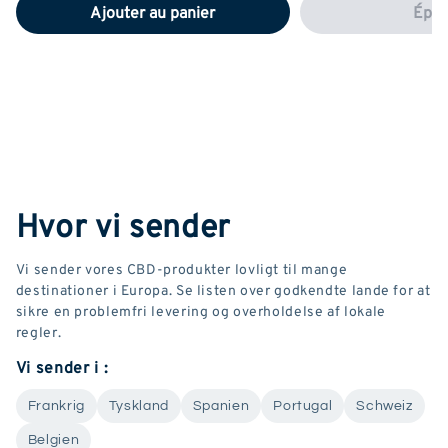
Ajouter au panier
Épui
Hvor vi sender
Vi sender vores CBD-produkter lovligt til mange
destinationer i Europa. Se listen over godkendte lande for at
sikre en problemfri levering og overholdelse af lokale
regler.
Vi sender i :
Frankrig
Tyskland
Spanien
Portugal
Schweiz
Belgien