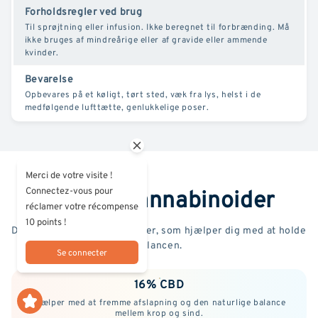
Forholdsregler ved brug
Til sprøjtning eller infusion. Ikke beregnet til forbrænding. Må
ikke bruges af mindreårige eller af gravide eller ammende
kvinder.
Bevarelse
Opbevares på et køligt, tørt sted, væk fra lys, helst i de
medfølgende lufttætte, genlukkelige poser.
Merci de votre visite !
Vigtige cannabinoider
Connectez-vous pour
réclamer votre récompense
10 points !
De allerbedste cannabinoider, som hjælper dig med at holde
balancen.
Se connecter
16% CBD
Hjælper med at fremme afslapning og den naturlige balance
mellem krop og sind.