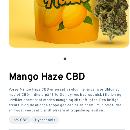
Åbn
medie
1
i
Mango Haze CBD
et
modalvindue
Vores Mango Haze CBD er en sativa-dominerende hybridblomst
med et CBD-indhold på 16 %. Den dyrkes hydroponisk i Italien og
udvikler aromaer af moden mango og citrusfrugter. Den luftige
struktur og de aflange toppe gør den til en premium-blomst, der
er meget værdsat blandt elskere af tropiske oplevelser.
16% CBD
Hydroponik