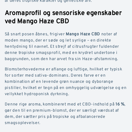
af deres tropiske karakter og genetiske arv.
Aromaprofil og sensoriske egenskaber
ved Mango Haze CBD
Så snart posen åbnes, frigiver
Mango Haze CBD
noter af
moden mango, der er søde og let syrlige – en direkte
hentydning til navnet. Et strejf af citrusfrugter fuldender
denne tropiske smagsprofil, med en krydret undertone i
baggrunden, som den har arvet fra sin Haze-afstamning.
Blomsterhovederne er aflange og luftige, hvilket er typisk
for sorter med sativa-dominans. Deres farve er en
kombination af en levende grøn nuance og dyborange
pistiller, hvilket er tegn på en omhyggelig udvælgelse og en
vellykket hydroponisk dyrkning.
Denne rige aroma, kombineret med et CBD-indhold på
16 %
,
gør den til en premium-blomst, der er særligt værdsat af
dem, der sætter pris på tropiske og afbalancerede
smagsoplevelser.