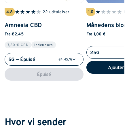
★
★
★
★
★
★
★
★
★
★
4.8
22 udtalelser
1.0
1 
Amnesia CBD
Månedens blom
Fra €2,45
Fra 1,00 €
7,30 % CBD
Indendørs
25G
5G — Épuisé
€4.45/G
Ajouter a
Épuisé
Hvor vi sender