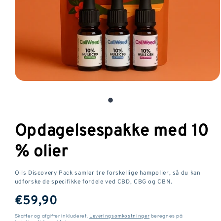
Åbn
medie
1
i
Opdagelsespakke med 10
et
modalvindue
% olier
Oils Discovery Pack samler tre forskellige hampolier, så du kan
udforske de specifikke fordele ved CBD, CBG og CBN.
SædvanliG
€59,90
pris
Leveringsomkostninger
Skatter og afgifter inkluderet.
beregnes på