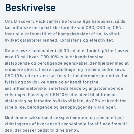
Beskrivelse
Oils Discovery Pack samler tre forskellige hampolier, så du
kan udforske de specifikke fordele ved CBD, CBG og CBN.
Hver olie er fremstillet af hampekstrakter af høj kvalitet,
hvilket garanterer renhed, konsistens og effektivitet.
Denne æske indeholder i alt 30 ml olie, fordelt på tre flasker
med 10 ml i hver. CBD 10%-olie er kendt for sine
afslappende og beroligende egenskaber, der hjælper med at
reducere stress, lindre spændinger og fremme bedre søvn.
CBG 10%-olie er værdsat for sit stimulerende potentiale for
fysisk og psykisk velvære og er kendt for sine
antiinflammatoriske, smertestillende og angstdæmpende
virkninger. Endelig er CBN 10% olie ideel til at fremme
afslapning og forbedre hvilekvaliteten, da CBN er kendt for
sine blide, beroligende og genopbyggende virkninger.
Med denne pakke kan du eksperimentere og sammenligne
virkningerne af hver enkelt cannabinoid for at finde frem til
den, der passer bedst til dine behov.