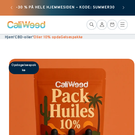
+ 50 
Ignorer
-30 % PÅ HELE HJEMMESIDEN – KODE: SUMMER30
og gå
videre
Forbindelse
Kurv
til
Hjem
'
CBD-olier
'
Olier 10% opdaGelsespakke
indholdet
Gå til
Opdagelsespak
produktinformation
ke