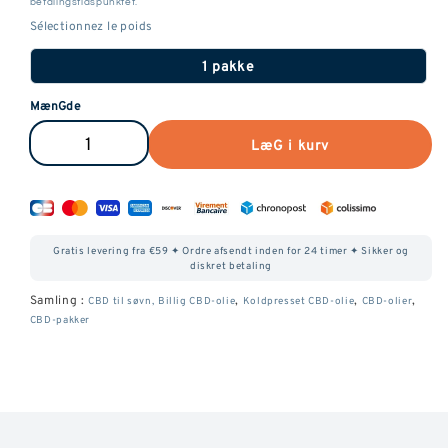
betalingstidspunktet.
1 pakke
MænGde
LæG i kurv
Reducer
ForøG
mænGden
antallet
af
af
Oils
Oils
Gratis levering fra €59 ✦ Ordre afsendt inden for 24 timer ✦ Sikker og
Discovery
Discovery
diskret betaling
Pack
Packs
Samling :
,
,
,
CBD til søvn,
Billig CBD-olie
Koldpresset CBD-olie
CBD-olier
CBD-pakker
med
med
10
10
%.
%.