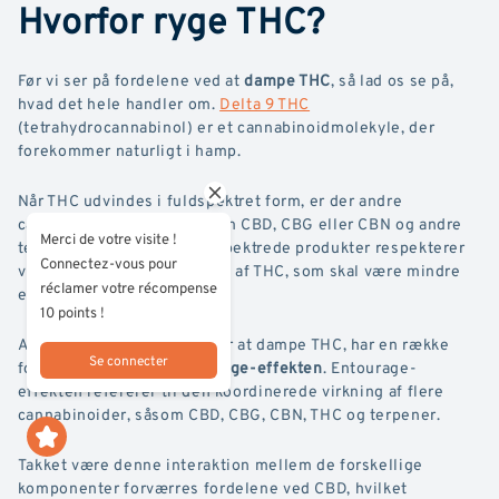
Hvorfor ryge THC?
Før vi ser på fordelene ved at
dampe THC
, så lad os se på,
hvad det hele handler om.
Delta 9 THC
(tetrahydrocannabinol) er et cannabinoidmolekyle, der
forekommer naturligt i hamp.
Når THC udvindes i fuldspektret form, er der andre
cannabinoider til stede. Som CBD, CBG eller CBN og andre
Merci de votre visite !
terpener. Men i vores fuldspektrede produkter respekterer
Connectez-vous pour
vi den lovlige koncentration af THC, som skal være mindre
réclamer votre récompense
end 0,3 %.
10 points !
At dampe fuldspektret, eller at dampe THC, har en række
Se connecter
fordele, ikke mindst
entourage-effekten
. Entourage-
effekten refererer til den koordinerede virkning af flere
cannabinoider, såsom CBD, CBG, CBN, THC og terpener.
Takket være denne interaktion mellem de forskellige
komponenter forværres fordelene ved CBD, hvilket