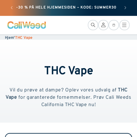
og gå
+ 50 
-30 % PÅ HELE HJEMMESIDEN – KODE: SUMMER30
videre til
indholdet
Forbindelse
Kurv
Hjem
'
THC Vape
THC Vape
Vil du prøve at dampe? Oplev vores udvalg af
THC
Vape
for garanterede fornemmelser. Prøv Cali Weeds
California THC Vape nu!