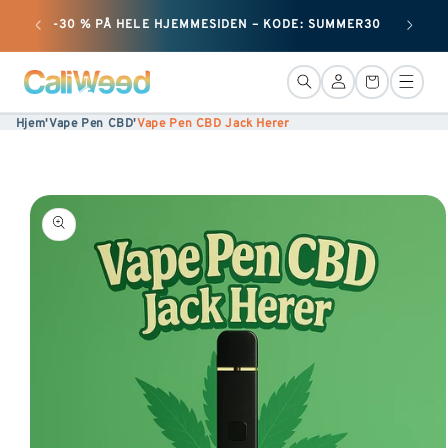
+ 50 
Ignorer
-30 % PÅ HELE HJEMMESIDEN – KODE: SUMMER30
og gå
videre
Forbindelse
Kurv
til
Hjem
'
Vape Pen CBD
'
Vape Pen CBD Jack Herer
indholdet
Gå til
produktinformation