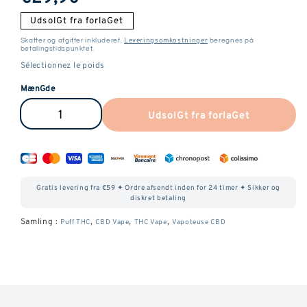
pris
UdsolGt fra forlaGet
Leveringsomkostninger
Skatter og afgifter inkluderet.
beregnes på
betalingstidspunktet.
MænGde
UdsolGt fra forlaGet
Reducer
ØG
mænGden
mænGden
af
af
Vape
Vape
Gratis levering fra €59 ✦ Ordre afsendt inden for 24 timer ✦ Sikker og
Pen
Pen
diskret betaling
CBD
CBD
Samling :
,
,
,
Puff THC
CBD Vape
THC Vape
Vapoteuse CBD
Jack
Jack
Herer
Herer