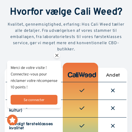
Hvorfor vælge Cali Weed?
Kvalitet, gennemsigtighed, erfaring: Hos Cali Weed tæller
alle detaljer. Fra udvælgelsen af vores stammer til
emballagen, fra laboratorietests til vores førsteklasses
service, gør vi meget mere end konventionelle CBD-
butikker.
Merci de votre visite !
Connectez-vous pour
Andet
réclamer votre récompense
10 points !
Testet af
tredjepartslaboratorium
Se connecter
Ansvarlig indkøb (EU-
kultur)
Udvalgt førsteklasses
kvalitet