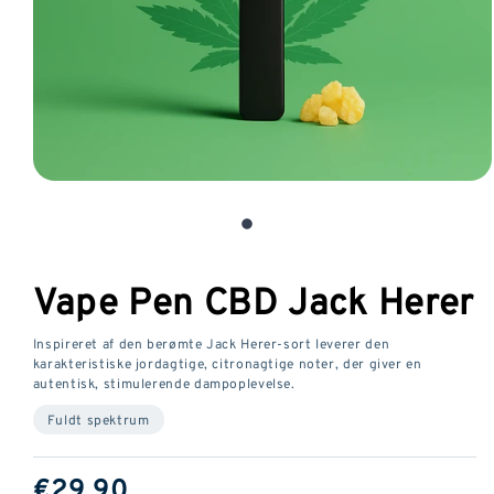
Åbn
medie
1
i
et
Vape Pen CBD Jack Herer
modalvindue
Inspireret af den berømte Jack Herer-sort leverer den
karakteristiske jordagtige, citronagtige noter, der giver en
autentisk, stimulerende dampoplevelse.
Fuldt spektrum
SædvanliG
€29,90