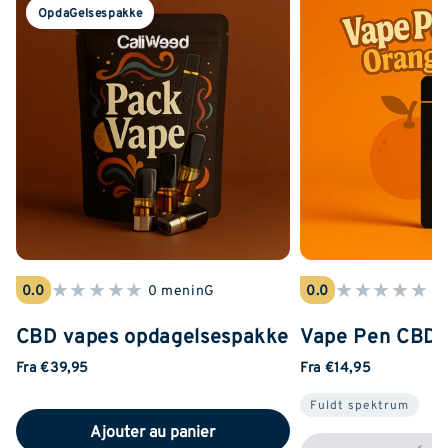
OpdaGelsespakke
★
★
★
★
★
★
★
★
★
★
0.0
0 meninG
0.0
0
CBD vapes opdagelsespakke
Vape Pen CBD 
Fra €39,95
Fra €14,95
Fuldt spektrum
Ajouter au panier